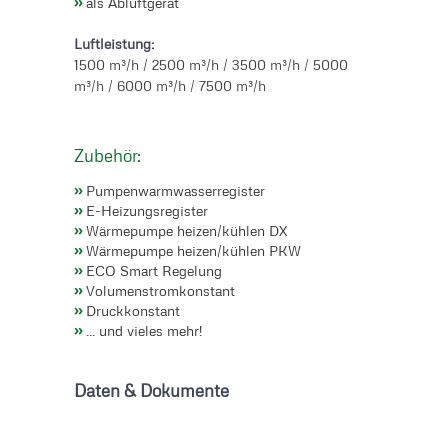
››
als Abluftgerät
Luftleistung:
1500 m³/h / 2500 m³/h / 3500 m³/h / 5000
m³/h / 6000 m³/h / 7500 m³/h
Zubehör:
››
Pumpenwarmwasserregister
››
E-Heizungsregister
››
Wärmepumpe heizen/kühlen DX
››
Wärmepumpe heizen/kühlen PKW
››
ECO Smart Regelung
››
Volumenstromkonstant
››
Druckkonstant
››
... und vieles mehr!
Daten & Dokumente