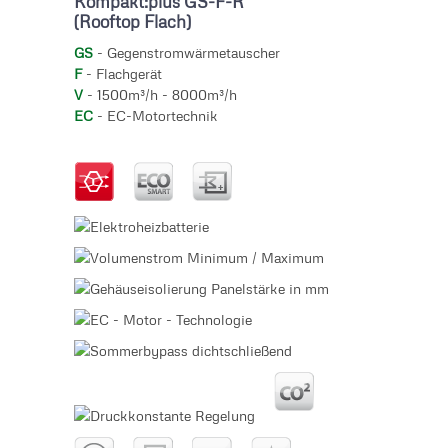
Kompakt:plus GS-F-R
(Rooftop Flach)
GS
- Gegenstromwärmetauscher
F
- Flachgerät
V
- 1500m³/h - 8000m³/h
EC
- EC-Motortechnik