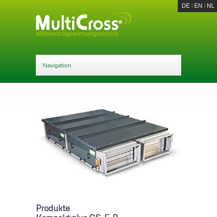
DE
I
EN
I
NL
Produkte